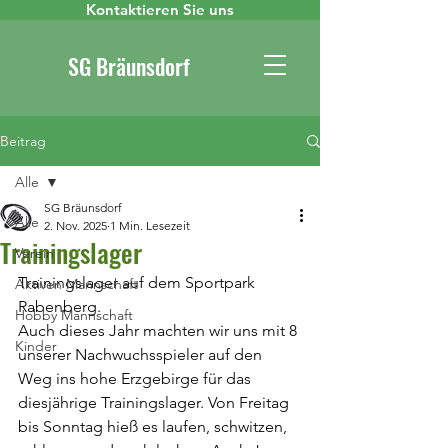
Kontaktieren Sie uns
SG Bräunsdorf
Beitrag
Alle
SG Bräunsdorf
Alle
2. Nov. 2025
1 Min. Lesezeit
Trainingslager
Verein
Trainingslager auf dem Sportpark 
Aktiven Mannschaft
Rabenberg.
Hobby Mannschaft
Auch dieses Jahr machten wir uns mit 8 
Kinder
unserer Nachwuchsspieler auf den 
Weg ins hohe Erzgebirge für das 
diesjährige Trainingslager. Von Freitag 
bis Sonntag hieß es laufen, schwitzen, 