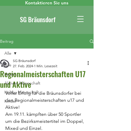
Kontaktieren Sie uns
SG Bräunsdorf
Beitrag
Alle
SG Bräunsdorf
Alle
27. Feb. 2024
1 Min. Lesezeit
Regionalmeisterschaften U17
Verein
und Aktive
Aktiven Mannschaft
Hobby Mannschaft
Voller Erfolg für die Bräunsdorfer bei 
den Regionalmeisterschaften u17 und 
Kinder
Aktive!
Am 19.11. kämpften über 50 Sportler 
um die Bezirksmeistertitel im Doppel, 
Mixed und Einzel.