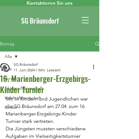
Kontaktieren Sie uns
SG Bräunsdorf
Beitrag
Alle
SG Bräunsdorf
Alle
11. Juni 2024
1 Min. Lesezeit
16. Marienberger-Erzgebirgs-
Verein
Kinder Turnier
Aktiven Mannschaft
Hobby Mannschaft
Mit 14 Kindern und Jugendlichen war 
die SG Bräunsdorf am 27.04. zum 16. 
Kinder
Marienberger-Erzgebirgs-Kinder 
Turnier stark vertreten.
Die Jüngsten mussten verschiedene 
Aufgaben im Vielseitigkeitsturnier 