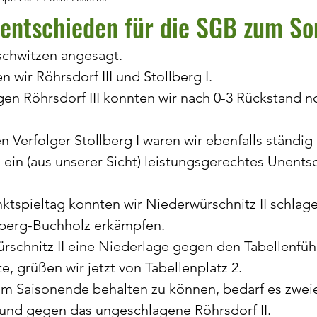
entschieden für die SGB zum So
schwitzen angesagt.
 wir Röhrsdorf III und Stollberg I.
gen Röhrsdorf III konnten wir nach 0-3 Rückstand n
 Verfolger Stollberg I waren wir ebenfalls ständig
ein (aus unserer Sicht) leistungsgerechtes Unents
tspieltag konnten wir Niederwürschnitz II schlag
berg-Buchholz erkämpfen.
schnitz II eine Niederlage gegen den Tabellenfüh
e, grüßen wir jetzt von Tabellenplatz 2.
um Saisonende behalten zu können, bedarf es zweie
 und gegen das ungeschlagene Röhrsdorf II.