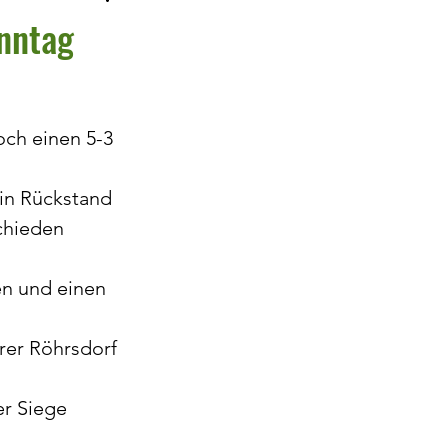
nntag
och einen 5-3 
 in Rückstand 
chieden 
en und einen 
rer Röhrsdorf 
r Siege 