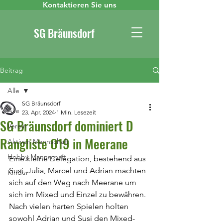
Kontaktieren Sie uns
SG Bräunsdorf
Beitrag
Alle
SG Bräunsdorf
Alle
23. Apr. 2024
1 Min. Lesezeit
SG Bräunsdorf dominiert D
Verein
Rangliste O19 in Meerane
Aktiven Mannschaft
Hobby Mannschaft
Eine kleine Delegation, bestehend aus 
Susi, Julia, Marcel und Adrian machten 
Kinder
sich auf den Weg nach Meerane um 
sich im Mixed und Einzel zu bewähren.
Nach vielen harten Spielen holten 
sowohl Adrian und Susi den Mixed-